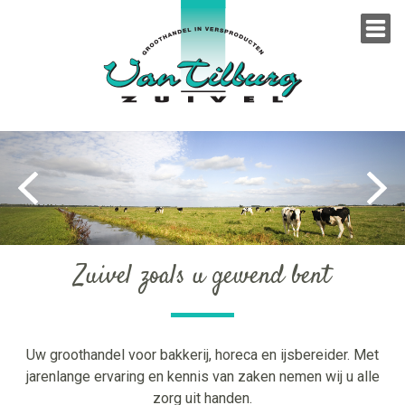
Home
Home
Ons assortiment
Ons assortiment
Wie zijn wij
Wie zijn wij
Relaties
Relaties
Zuivel zoals u gewend bent
Vacatures
Vacatures
Bestellen
Bestellen
Contact
Contact
Uw groothandel voor bakkerij, horeca en ijsbereider. Met
jarenlange ervaring en kennis van zaken nemen wij u alle
Webshop
Webshop
zorg uit handen.