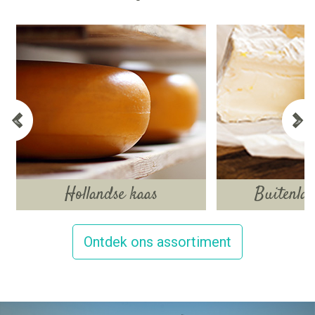
Hollandse kaas
Buitenlan
Ontdek ons assortiment